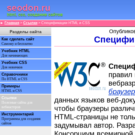
►
Главная
>
Ссылки
> Спецификации HTML и CSS
Опублико
Разделы сайта
Специфи
Как сделать сайт
Самому и бесплатно
Учебник HTML
Для начинающих
Учебник CSS
Специф
Для новичков
правил 
Справочники
По HTML и CSS
вебразр
Примеры
браузе
HTML и CSS
Ссылки
данных языков веб-доку
Полезные сайты для
чтобы браузеры различ
вебмастеров
Инструментарий
HTML-страницы не тольк
Программы для создания
задумывал автор. Разра
сайтов
Консорциум всемирной 